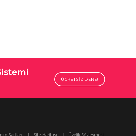
Sistemi
ÜCRETSİZ DENE!
anım Şartları
|
Site Haritası
|
Üyelik Sözleşmesi