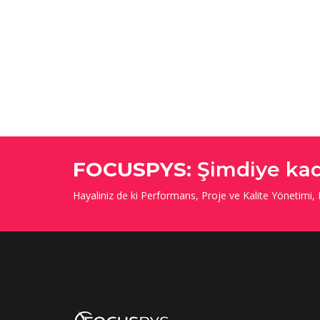
FOCUSPYS:
Şimdiye kad
Hayaliniz de ki Performans, Proje ve Kalite Yönetimi,