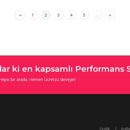
«
1
2
3
4
5
…
»
ar ki en kapsamlı Performans 
 Hepsi bir arada. Hemen Ücretsiz deneyin!
Gizilik
|
Kull