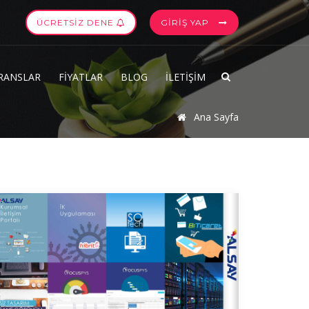
ÜCRETSİZ DENE
GİRİŞ YAP
RANSLAR
FİYATLAR
BLOG
İLETİŞİM
Ana Sayfa