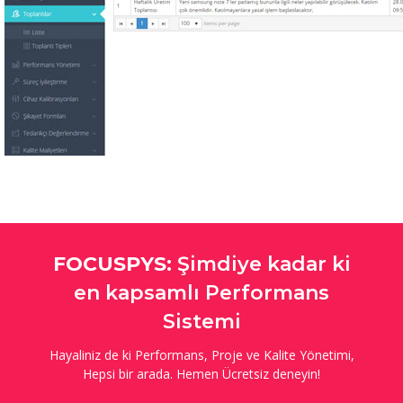
FOCUSPYS:
Şimdiye kadar ki
en kapsamlı Performans
Sistemi
Hayaliniz de ki Performans, Proje ve Kalite Yönetimi,
Hepsi bir arada. Hemen Ücretsiz deneyin!