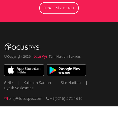
ÜCRETSİZ DENE!
FocusPys
©Copyright
2026
Tüm Hakları Saklıdır.
Gizilik
|
Kullanım Şartları
|
Site Haritası
|
Üyelik Sözleşmesi
bilgi@focuspys.com
+9(0216) 572-1616