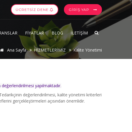
ÜCRETSİZ DENE
GİRİŞ YAP
RANSLAR
FİYATLAR
BLOG
İLETİŞİM
Ana Sayfa
HİZMETLERİMİZ
Kalite Yönetimi
n değerlendirilmesi yapılmaktadır.
Tedarikçinin değerlendirilmesi, kalite yönetimi kriterleri
flerini gerçekleştirmeleri açısından önemlidir.