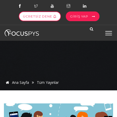
ÜCRETSİZ DENE
GİRİŞ YAP
Ana Sayfa
Tüm Yayınlar