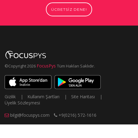
ÜCRETSİZ DENE!
FocusPys
©Copyright
2026
Tüm Hakları Saklıdır.
Gizilik
|
Kullanım Şartları
|
Site Haritası
|
Üyelik Sözleşmesi
bilgi@focuspys.com
+9(0216) 572-1616