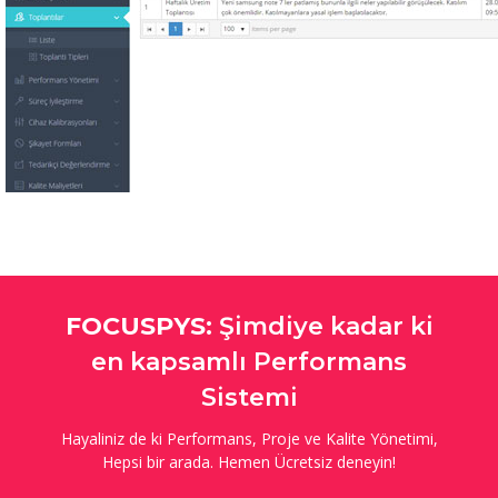
FOCUSPYS:
Şimdiye kadar ki
en kapsamlı Performans
Sistemi
Hayaliniz de ki Performans, Proje ve Kalite Yönetimi,
Hepsi bir arada. Hemen Ücretsiz deneyin!