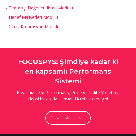
- Tedarikçi Değerlendirme Modülü
- Hedef Maliyetleri Modülü
- Cihaz Kalibrasyon Modülü
FOCUSPYS:
Şimdiye kadar ki
en kapsamlı Performans
Sistemi
Hayaliniz de ki Performans, Proje ve Kalite Yönetimi,
Hepsi bir arada. Hemen Ücretsiz deneyin!
ÜCRETSİZ DENE!