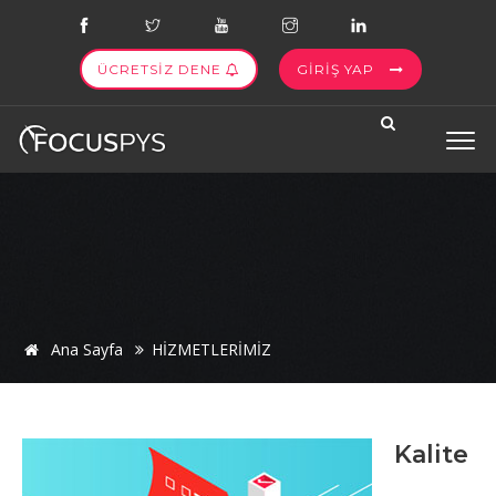
ÜCRETSİZ DENE
GİRİŞ YAP
Ana Sayfa
HİZMETLERİMİZ
Kalite