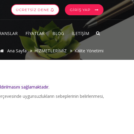
ÜCRETSİZ DENE
GİRİŞ YAP
RANSLAR
FİYATLAR
BLOG
İLETİŞİM
Ana Sayfa
HİZMETLERİMİZ
Kalite Yönetimi
dırılmasını sağlamaktadır.
çerçevesinde uygunsuzlukların sebeplerinin belirlenmesi,