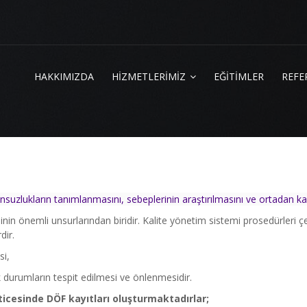
HAKKIMIZDA
HİZMETLERİMİZ
EĞİTİMLER
REFE
suzlukların tanımlanmasını, sebeplerinin araştırılmasını ve ortadan kal
inin önemli unsurlarından biridir. Kalite yönetim sistemi prosedürleri 
dir.
si,
k durumların tespit edilmesi ve önlenmesidir.
ticesinde DÖF kayıtları oluşturmaktadırlar;