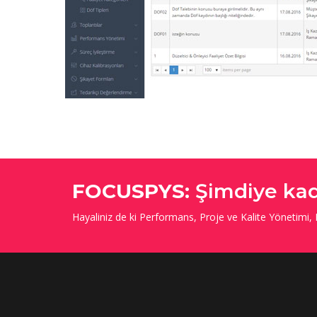
FOCUSPYS:
Şimdiye kad
Hayaliniz de ki Performans, Proje ve Kalite Yönetimi,