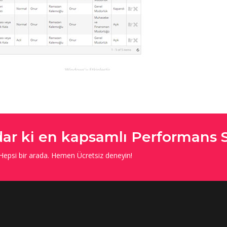
ar ki en kapsamlı Performans 
 Hepsi bir arada. Hemen Ücretsiz deneyin!